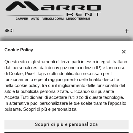
SEDI
Sede di Boves
AZIENDA
Cookie Policy
Contatti
Questo sito e gli strumenti di terze parti in esso integrati trattano
dati personali (es. dati di navigazione o indirizzi IP) e fanno uso
di Cookie, Pixel, Tags o altri identificatori necessari per il
funzionamento e per il raggiungimento delle finalità descritte
nella cookie policy, tra cui il miglioramento delle funzionalità del
TORNA IN CIMA
sito e la pubblicità personalizzata. Cliccando sul pulsante
Accetta Tutti dichiari di accettare l'utilizzo di queste tecnologie.
In alternativa puoi personalizzare le tue scelte tramite l'apposito
Copyright © 2026 Marro Automobili Srl - P.IVA 03096250042 -
Leggi
pulsante. Scopri di più e personalizza.
l'informativa sulla privacy
-
Cookie Policy
Sito creato da:
Scopri di più e personalizza