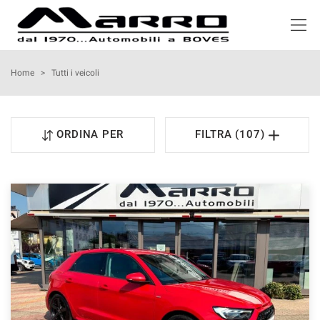
HOME
Home
>
Tutti i veicoli
LISTA VEICOLI
ORDINA PER
FILTRA (107)
ACQUISTIAMO USATO
NOLEGGIO
ASSISTENZA
SERVIZI
RECENSIONI