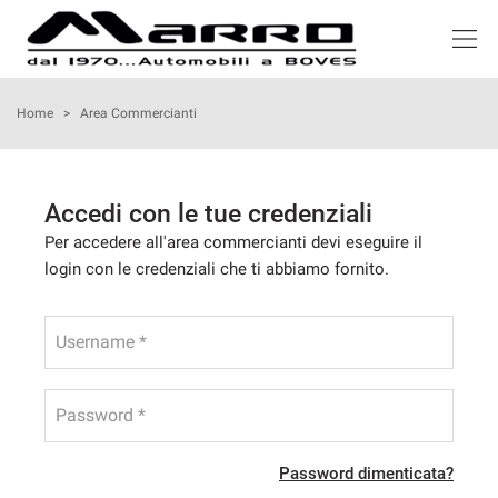
HOME
Home
>
Area Commercianti
LISTA VEICOLI
Accedi con le tue credenziali
ACQUISTIAMO USATO
Per accedere all'area commercianti devi eseguire il
login con le credenziali che ti abbiamo fornito.
NOLEGGIO
Username *
ASSISTENZA
Password *
SERVIZI
Password dimenticata?
RECENSIONI