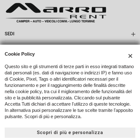
SEDI
Sede di Boves
AZIENDA
Cookie Policy
Contatti
Questo sito e gli strumenti di terze parti in esso integrati trattano
dati personali (es. dati di navigazione o indirizzi IP) e fanno uso
di Cookie, Pixel, Tags o altri identificatori necessari per il
funzionamento e per il raggiungimento delle finalità descritte
nella cookie policy, tra cui il miglioramento delle funzionalità del
TORNA IN CIMA
sito e la pubblicità personalizzata. Cliccando sul pulsante
Accetta Tutti dichiari di accettare l'utilizzo di queste tecnologie.
In alternativa puoi personalizzare le tue scelte tramite l'apposito
Copyright © 2026 Marro Automobili Srl - P.IVA 03096250042 -
Leggi
pulsante. Scopri di più e personalizza.
l'informativa sulla privacy
-
Cookie Policy
Sito creato da:
Scopri di più e personalizza