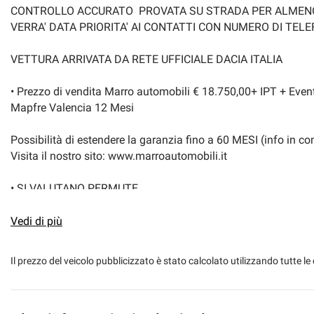
CONTROLLO ACCURATO PROVATA SU STRADA PER ALMENO 
Marmitta catalitica
Monitoraggio pres
VERRA' DATA PRIORITA' AI CONTATTI CON NUMERO DI TEL
NAVIGATORE
navigatore satellit
VETTURA ARRIVATA DA RETE UFFICIALE DACIA ITALIA
REGOLAZIONE VOLANTE IN ALTEZZA
Riconoscimento dei
• Prezzo di vendita Marro automobili € 18.750,00+ IPT + Even
Mapfre Valencia 12 Mesi
sedile regolabile in altezza
Sensore di luce
Possibilità di estendere la garanzia fino a 60 MESI (info in c
Sensori di parcheggio posteriori
Servosterzo
Visita il nostro sito: www.marroautomobili.it
• SI VALUTANO PERMUTE...
Navigatore satellitare
Sound system
• VETTURA IN CONDIZIONI ECCELLENTI
• GARANZIA 12 mesi di conformità
Vedi di più
Specchietto retrovisore con funzione antiabbagliamento
Streaming musical
Marro Automobili propone finanziamenti agevolati basati sull'
Touch screen
USB
Il prezzo del veicolo pubblicizzato è stato calcolato utilizzando tutte
tutto cio' che rende tranquilla la vostra guida.
• Servizio navetta alla stazione a nostra cura se il cliente arr
Vetri oscurati
Vivavoce
possibilita di finanziamenti personalizzati.