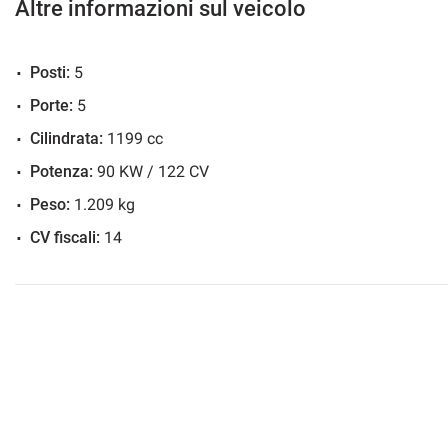
• Acquistiamo autovetture, fuoristrada e veicoli commerciali 
Altre informazioni sul veicolo
pagamento e passaggio di proprietà immedia
• Marro Automobili declina ogni responsabilità x eventuali error
Posti:
5
invita a controllare con i nostri consulenti .
• Marro Automobili srl... a Boves dal 1970... il nostro obiettiv
Porte:
5
Cilindrata:
1199 cc
Potenza:
90 KW / 122 CV
Peso:
1.209 kg
CV fiscali:
14