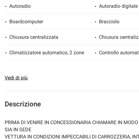
Autoradio
Autoradio digitale
Boardcomputer
Bracciolo
Chiusura centralizzata
Chiusura centrali
Climatizzatore automatico, 2 zone
Controllo automat
Controllo trazione
Controllo vocale
Vedi di più
Cruise Control
ESP
Fendinebbia
Filtro antiparticol
Descrizione
Freno di stazionamento elettrico
Immobilizzatore el
PRIMA DI VENIRE IN CONCESSIONARIA CHIAMARE IN MODO
SIA IN SEDE
Luce d'ambiente
Luci diurne
VETTURA IN CONDIZIONI IMPECCABILI DI CARROZZERIA, I