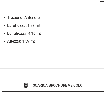
di qualsiasi marca con anzianità non superiore ai 10 anni con
ti.
i involontari nella descrizione dei veicoli ed accessori e ti
Trazione:
Anteriore
o è la vostra soddisfazione.
Larghezza:
1,78 mt
Lunghezza:
4,10 mt
Altezza:
1,59 mt
SCARICA BROCHURE VEICOLO