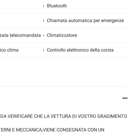
Bluetooth
Chiamata automatica per emergenze
zzata telecomandata
Climatizzatore
ico clima
Controllo elettronico della corsia
cruise control
Fari LED
ato
Frenata d'emergenza assistita
ettronico
Lettore CD
 DA VERIFICARE CHE LA VETTURA DI VOSTRO GRADIMENTO
Luci diurne LED
NTERNI E MECCANICA,VIENE CONSEGNATA CON UN