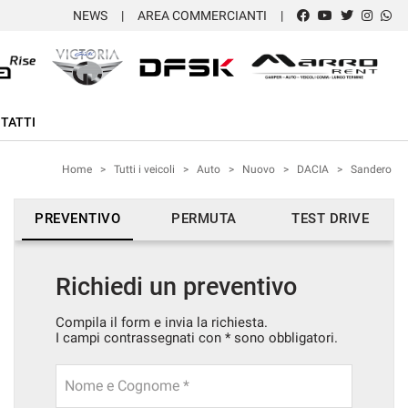
NEWS
AREA COMMERCIANTI
TATTI
Home
>
Tutti i veicoli
>
Auto
>
Nuovo
>
DACIA
>
Sandero
PREVENTIVO
PERMUTA
TEST DRIVE
Richiedi un preventivo
Compila il form e invia la richiesta.
I campi contrassegnati con * sono obbligatori.
Nome e Cognome *