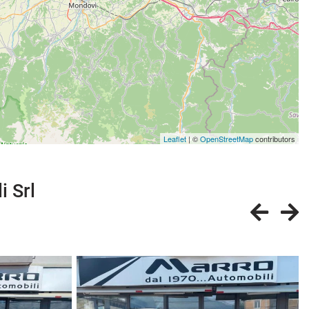
Leaflet
| ©
OpenStreetMap
contributors
i Srl