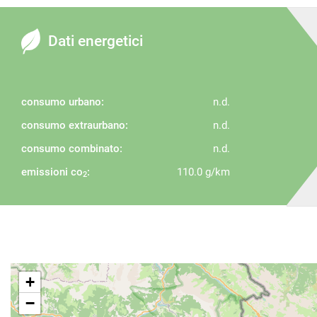
Dati energetici
consumo urbano:
n.d.
consumo extraurbano:
n.d.
consumo combinato:
n.d.
emissioni co
:
110.0 g/km
2
+
−