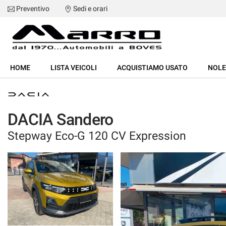
Preventivo
Sedi e orari
HOME
HOME
LISTA VEICOLI
ACQUISTIAMO USATO
NOL
LISTA VEICOLI
ACQUISTIAMO USATO
DACIA Sandero
Stepway Eco-G 120 CV Expression
NOLEGGIO
ASSISTENZA
SERVIZI
RECENSIONI