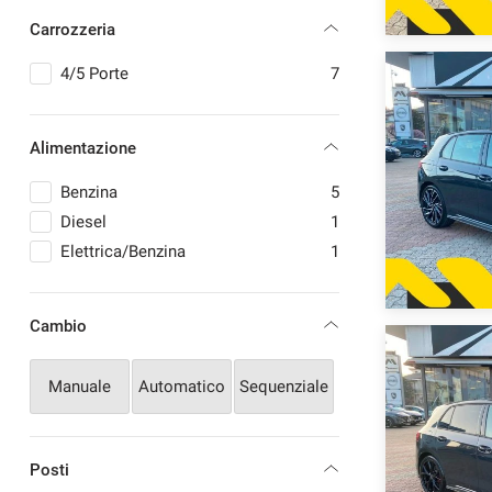
RENAULT
4
Carrozzeria
SKODA
1
SSANGYONG
1
4/5 Porte
7
SUZUKI
9
VEM
1
Alimentazione
Benzina
5
Diesel
1
Elettrica/Benzina
1
Cambio
Manuale
Automatico
Sequenziale
Posti