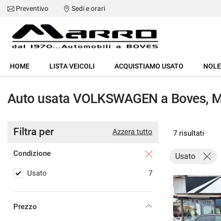
Preventivo
Sedi e orari
HOME
HOME
LISTA VEICOLI
ACQUISTIAMO USATO
NOL
LISTA VEICOLI
Auto usata VOLKSWAGEN a Boves, Ma
ACQUISTIAMO USATO
Filtra per
NOLEGGIO
Azzera tutto
7 risultati
Condizione
Usato
ASSISTENZA
Usato
7
SERVIZI
Prezzo
RECENSIONI