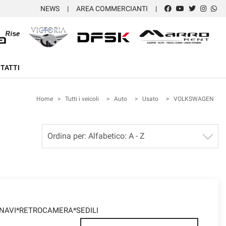
NEWS
AREA COMMERCIANTI
TATTI
Home
>
Tutti i veicoli
>
Auto
>
Usato
>
VOLKSWAGEN
e *NAVI*RETROCAMERA*SEDILI