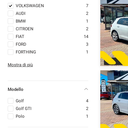
VOLKSWAGEN
7
AUDI
2
BMW
1
CITROEN
2
FIAT
14
FORD
3
FORTHING
1
HYUNDAI
5
Mostra di più
JEEP
3
LANCIA
4
MAHINDRA
2
Modello
MERCEDES-BENZ
2
MINI
4
Golf
4
NISSAN
3
Golf GTI
2
OPEL
1
Polo
1
PEUGEOT
6