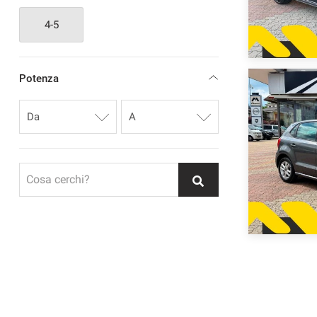
4-5
Potenza
Cosa cerchi?