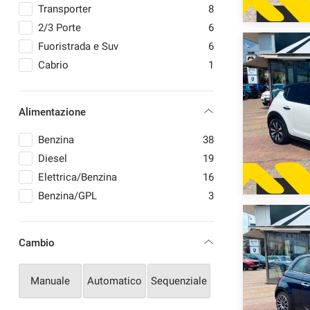
PEUGEOT
6
Transporter
8
RENAULT
4
2/3 Porte
6
SKODA
1
Fuoristrada e Suv
6
SSANGYONG
1
Cabrio
1
SUZUKI
9
VEM
1
Alimentazione
VOLKSWAGEN
7
Benzina
38
Diesel
19
Elettrica/Benzina
16
Benzina/GPL
3
Cambio
Manuale
Automatico
Sequenziale