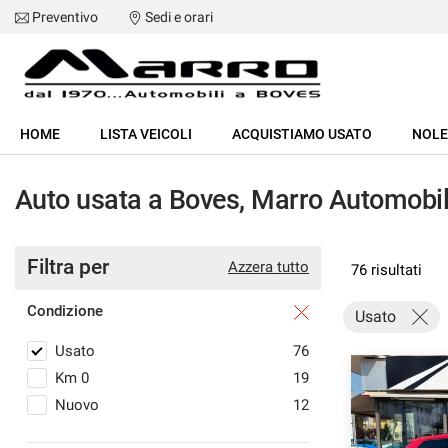
Preventivo
Sedi e orari
HOME
HOME
LISTA VEICOLI
ACQUISTIAMO USATO
NOL
LISTA VEICOLI
Auto usata a Boves, Marro Automobili
ACQUISTIAMO USATO
Filtra per
NOLEGGIO
Azzera tutto
76 risultati
Condizione
Usato
ASSISTENZA
Usato
76
SERVIZI
Km 0
19
Nuovo
12
RECENSIONI