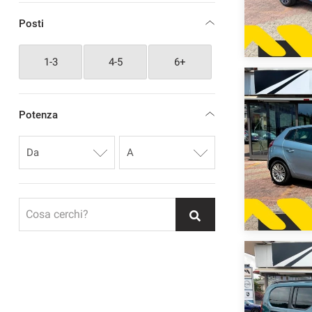
Posti
1-3
4-5
6+
Potenza
Cosa cerchi?