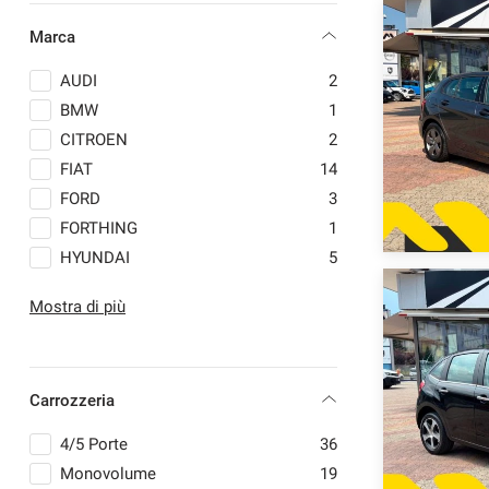
Marca
AUDI
2
BMW
1
CITROEN
2
FIAT
14
FORD
3
FORTHING
1
HYUNDAI
5
JEEP
3
Mostra di più
LANCIA
4
MAHINDRA
2
MERCEDES-BENZ
2
Carrozzeria
MINI
4
NISSAN
3
4/5 Porte
36
OPEL
1
Monovolume
19