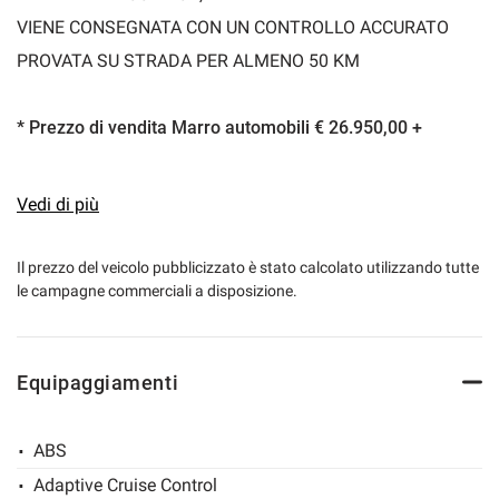
VIENE CONSEGNATA CON UN CONTROLLO ACCURATO
PROVATA SU STRADA PER ALMENO 50 KM
* Prezzo di vendita Marro automobili € 26.950,00 +
Nazionalizzazione + Garanzia Mapfre Valencia 12 Mesi
Vedi di più
ACCESSORI PRESENTI SULLA VETTURA:
cerchi in lega diamantati da 18"
Il prezzo del veicolo pubblicizzato è stato calcolato utilizzando tutte
le campagne commerciali a disposizione.
clima automatico
navigatore
sedili + volante riscaldabili
Equipaggiamenti
sedili sportivi
interno in pelle tessuto e alcantara
ABS
sens. park. post.
Adaptive Cruise Control
vetri oscurati