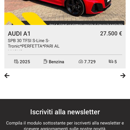
AUDI A1
€
27.500 €
SPB 30 TFSI S-Line S-
Tronic*PERFETTA*PARI AL
NUOVO
2025
Benzina
7.729
5
Iscriviti alla newsletter
Compila il modulo sottostante per iscriverti alla newsletter e
ricevere aggiornamenti sulle nostre novità.