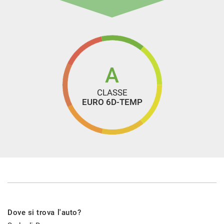
Servosterzo
Sistema di chiamata d'emergenza
Navigatore satellitare
Sistema di riconoscimento della stanchezza
Ski bag
A
Specchietti laterali elettrici
CLASSE
Telecamera per parcheggio assistito
EURO 6D-TEMP
TELECAMERA POSTERIORE
Touch screen
USB
Vetri oscurati
Vetri oscurati
Vivavoce
Volante in pelle
Dove si trova l'auto?
Volante multifunzione