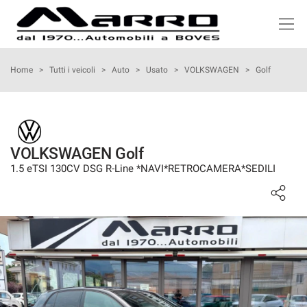
HOME
Home
>
Tutti i veicoli
>
Auto
>
Usato
>
VOLKSWAGEN
>
Golf
LISTA VEICOLI
ACQUISTIAMO USATO
VOLKSWAGEN Golf
1.5 eTSI 130CV DSG R-Line *NAVI*RETROCAMERA*SEDILI
NOLEGGIO
ASSISTENZA
SERVIZI
RECENSIONI