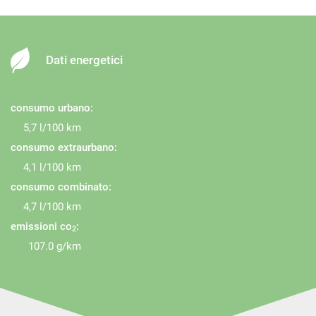
Isofix
Monitoraggio pressione pneumatici
Pneumatici estivi
Dati energetici
Regolazione elettrica sedili
REGOLAZIONE VOLANTE IN ALTEZZA
consumo urbano:
Riconoscimento dei segnali stradali
5,7 l/100 km
Sedile posteriore sdoppiato
consumo extraurbano:
4,1 l/100 km
sedile regolabile in altezza
consumo combinato:
Sedili riscaldati
4,7 l/100 km
Sedili sportivi
emissioni co
:
2
Sensore di luce
107.0 g/km
Sensore di pioggia
Sensori di parcheggio anteriori
Sensori di parcheggio posteriori