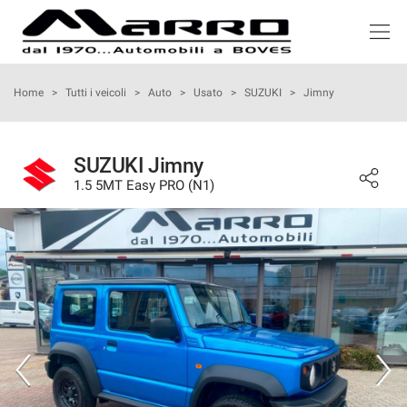
HOME
Home
>
Tutti i veicoli
>
Auto
>
Usato
>
SUZUKI
>
Jimny
LISTA VEICOLI
SUZUKI Jimny
1.5 5MT Easy PRO (N1)
ACQUISTIAMO USATO
NOLEGGIO
ASSISTENZA
SERVIZI
RECENSIONI