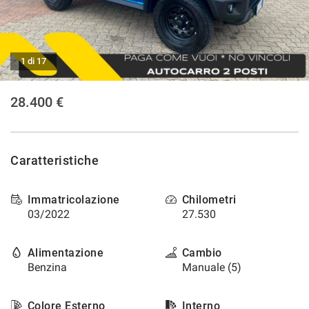
CONTATTI
1 di 17
NEWS
28.400 €
AREA COMMERCIANTI
Caratteristiche
Immatricolazione
Chilometri
03/2022
27.530
Alimentazione
Cambio
Benzina
Manuale (5)
Colore Esterno
Interno