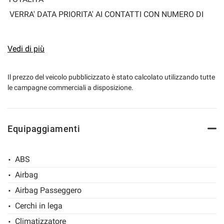
VERRA' DATA PRIORITA' AI CONTATTI CON NUMERO DI
TELEFONO!
Vedi di più
• Prezzo di vendita promozionato Marro automobili FISSO
E TRASPARENTE € 28.400,00+ passaggio di proprietà +
Il prezzo del veicolo pubblicizzato è stato calcolato utilizzando tutte
le campagne commerciali a disposizione.
Garanzia Mapfre Valencia 12 Mesi
Possibilità di estendere la garanzia fino a 60 MESI (info in
Equipaggiamenti
concessionaria)
Visita il nostro sito: www.marroautomobili.it
ABS
Airbag
• SI VALUTANO PERMUTE...
Airbag Passeggero
• VETTURA IN CONDIZIONI ECCELLENTI
Cerchi in lega
• GARANZIA 12 MESI DI CONFORMITA'
Climatizzatore