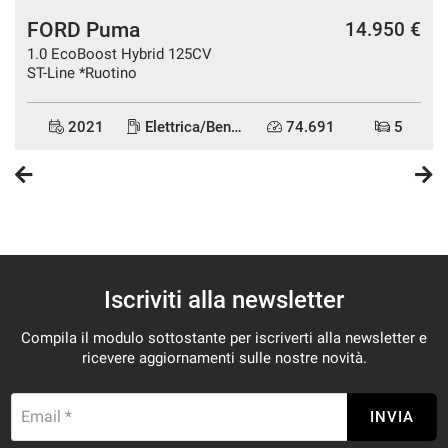
FORD Puma
€
14.950 €
1.0 EcoBoost Hybrid 125CV
ST-Line *Ruotino
2021
Elettrica/Benzina
74.691
5
Iscriviti alla newsletter
Compila il modulo sottostante per iscriverti alla newsletter e
ricevere aggiornamenti sulle nostre novità.
Email *
INVIA