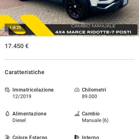
CONTATTI
1 di 25
NEWS
17.450 €
AREA COMMERCIANTI
Caratteristiche
Immatricolazione
Chilometri
12/2019
89.000
Alimentazione
Cambio
Diesel
Manuale (6)
Colore Esterno
Interno