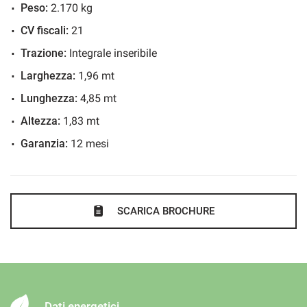
• Marro Automobili srl... a Boves dal 1970... il nostro
Interni in pelle
Peso:
2.170 kg
obiettivo è la vostra soddisfazione.
Riconoscimento dei segnali stradali
CV fiscali:
21
Sensore di luce
Trazione:
Integrale inseribile
Sensore di pioggia
Larghezza:
1,96 mt
Servosterzo
Lunghezza:
4,85 mt
Navigatore satellitare
Altezza:
1,83 mt
Specchietti laterali elettrici
Garanzia:
12 mesi
Telecamera per parcheggio assistito
SCARICA BROCHURE
Dati energetici