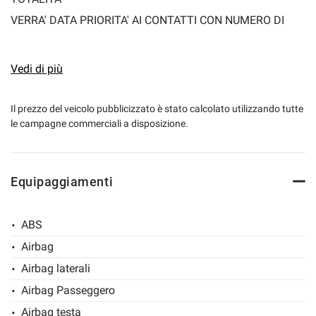
VERRA' DATA PRIORITA' AI CONTATTI CON NUMERO DI
TELEFONO!
Vedi di più
• Prezzo di vendita Marro automobili € 17.450,00+
passaggio di proprietà + Garanzia Mapfre Valencia 12
Il prezzo del veicolo pubblicizzato è stato calcolato utilizzando tutte
le campagne commerciali a disposizione.
Mesi
Possibilità di estendere la garanzia fino a 60 MESI (info in
Equipaggiamenti
concessionaria)
Visita il nostro sito: www.marroautomobili.it
ABS
Airbag
• REVISIONATA FINO A DICEMBRE 2027
Airbag laterali
Airbag Passeggero
• VETTURA IN CONDIZIONI ECCELLENTI .
Airbag testa