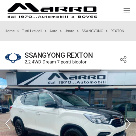
HOME
Home
>
Tutti i veicoli
>
Auto
>
Usato
>
SSANGYONG
>
REXTON
LISTA VEICOLI
SSANGYONG REXTON
2.2 4WD Dream 7 posti bicolor
ACQUISTIAMO USATO
NOLEGGIO
ASSISTENZA
SERVIZI
RECENSIONI