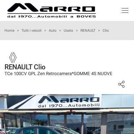
HOME
Home
>
Tutti i veicoli
>
Auto
>
Usato
>
RENAULT
>
Clio
LISTA VEICOLI
ACQUISTIAMO USATO
RENAULT Clio
TCe 100CV GPL Zen Retrocamera*GOMME 4S NUOVE
NOLEGGIO
ASSISTENZA
SERVIZI
RECENSIONI