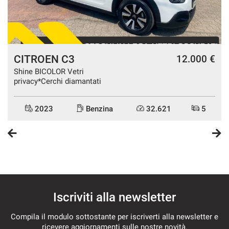
CITROEN C3
€
12.000 €
Shine BICOLOR Vetri
privacy*Cerchi diamantati
2023
Benzina
32.621
5
Iscriviti alla newsletter
Compila il modulo sottostante per iscriverti alla newsletter e
ricevere aggiornamenti sulle nostre novità.