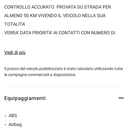
CONTROLLO ACCURATO PROVATA SU STRADA PER
ALMENO 50 KM VIVENDO IL VEICOLO NELLA SUA
TOTALITA'
VERRA' DATA PRIORITA' AI CONTATTI CON NUMERO DI
TELEFONO!
Vedi di più
Prezzo di vendita Marro automobili € 11.500,00 +
Passaggio di proprietà + Garanzia Mapfre Valencia 12
Il prezzo del veicolo pubblicizzato è stato calcolato utilizzando tutte
le campagne commerciali a disposizione.
Mesi
Prezzo promozionato Marro Automobili SOLO con
Equipaggiamenti
rottamazione o permuta di una vettura con piu' di 10 anni €
10.500,00 +Passaggio di proprietà + Gestione usato +
ABS
Garanzia Mapfre Valencia 12 Mesi
Airbag