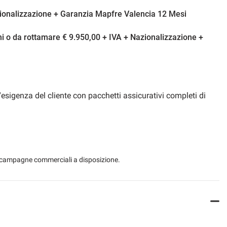
zionalizzazione + Garanzia Mapfre Valencia 12 Mesi
i o da rottamare € 9.950,00 + IVA + Nazionalizzazione +
esigenza del cliente con pacchetti assicurativi completi di
oncessionaria)
 le campagne commerciali a disposizione.
iva in treno.Officina interna,carrozzerie convenzionate