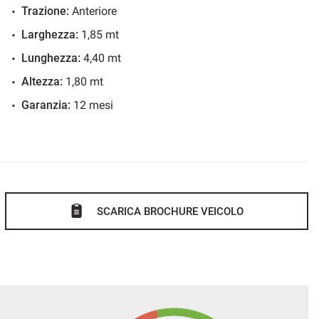
Trazione:
Anteriore
di qualsiasi marca con anzianità non superiore ai 10 anni con
Larghezza:
1,85 mt
ti.
i involontari nella descrizione dei veicoli ed accessori e ti
Lunghezza:
4,40 mt
Altezza:
1,80 mt
o è la vostra soddisfazione.
Garanzia:
12 mesi
SCARICA BROCHURE VEICOLO