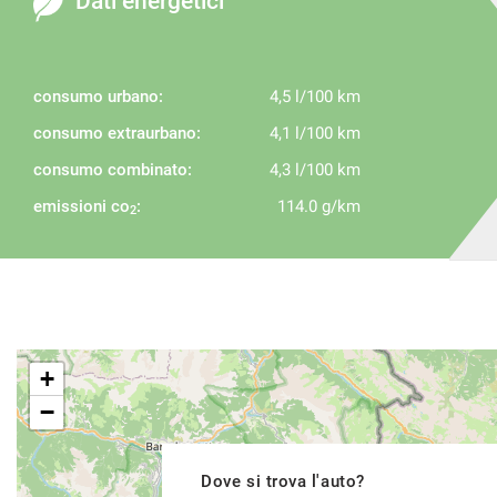
Dati energetici
consumo urbano:
4,5 l/100 km
consumo extraurbano:
4,1 l/100 km
consumo combinato:
4,3 l/100 km
emissioni co
:
114.0 g/km
2
+
−
Dove si trova l'auto?