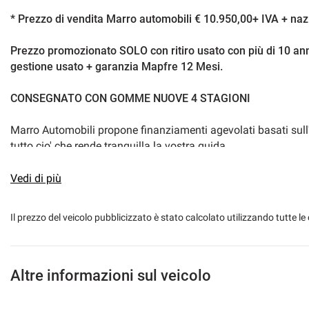
* Prezzo di vendita Marro automobili € 10.950,00+ IVA + na
Prezzo promozionato SOLO con ritiro usato con più di 10 ann
gestione usato + garanzia Mapfre 12 Mesi.
CONSEGNATO CON GOMME NUOVE 4 STAGIONI
Marro Automobili propone finanziamenti agevolati basati sull'
tutto cio' che rende tranquilla la vostra guida.
Possibilità di estendere la garanzia fino a 60 MESI (info in c
Vedi di più
Visita il nostro sito: www.marroautomobili.it
Il prezzo del veicolo pubblicizzato è stato calcolato utilizzando tutte
SI VALUTANO PERMUTE...
VETTURA IN CONDIZIONI OTTIME
GARANZIA 12 MESI DI CONFORMITA'
Altre informazioni sul veicolo
• Servizio navetta alla stazione a nostra cura se il cliente arr