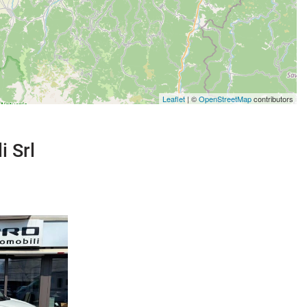
Leaflet
| ©
OpenStreetMap
contributors
i Srl