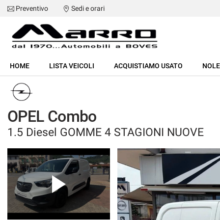
Preventivo
Sedi e orari
HOME
HOME
LISTA VEICOLI
ACQUISTIAMO USATO
NOL
LISTA VEICOLI
ACQUISTIAMO USATO
OPEL Combo
1.5 Diesel GOMME 4 STAGIONI NUOVE
NOLEGGIO
ASSISTENZA
SERVIZI
RECENSIONI