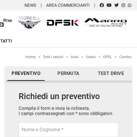
NEWS
AREA COMMERCIANTI
TATTI
Home
>
Tutti i veicoli
>
Auto
>
Usato
>
OPEL
>
Combo
PREVENTIVO
PERMUTA
TEST DRIVE
Richiedi un preventivo
Compila il form e invia la richiesta.
I campi contrassegnati con * sono obbligatori.
Nome e Cognome *