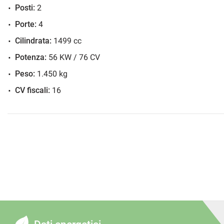
possibilita di finanziamenti personalizzati.
Posti:
2
• Acquistiamo autovetture, fuoristrada e veicoli commerciali 
Porte:
4
pagamento e passaggio di proprietà immedia
• Marro Automobili declina ogni responsabilità x eventuali error
Cilindrata:
1499 cc
invita a controllare con i nostri consulenti .
Potenza:
56 KW / 76 CV
• Marro Automobili srl... a Boves dal 1970... il nostro obiettiv
Peso:
1.450 kg
CV fiscali:
16