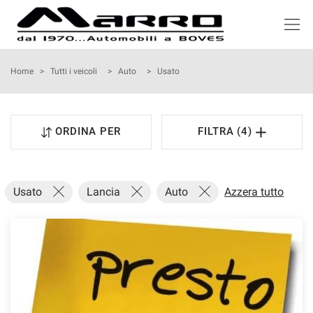
HOME
Home
>
Tutti i veicoli
>
Auto
>
Usato
LISTA VEICOLI
ORDINA PER
FILTRA (4)
ACQUISTIAMO USATO
NOLEGGIO
Usato
Lancia
Auto
Azzera tutto
ASSISTENZA
SERVIZI
RECENSIONI