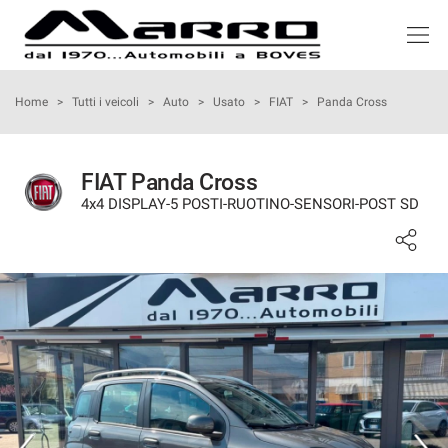
HOME
Home
>
Tutti i veicoli
>
Auto
>
Usato
>
FIAT
>
Panda Cross
LISTA VEICOLI
FIAT Panda Cross
4x4 DISPLAY-5 POSTI-RUOTINO-SENSORI-POST SD
ACQUISTIAMO USATO
NOLEGGIO
ASSISTENZA
SERVIZI
RECENSIONI