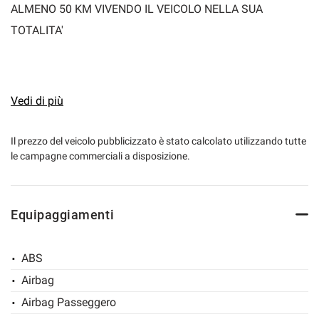
ALMENO 50 KM VIVENDO IL VEICOLO NELLA SUA
TOTALITA'
VERRA' DATA PRIORITA' AI CONTATTI CON NUMERO DI
TELEFONO!
Vedi di più
• Prezzo di vendita Marro automobili FISSO E
Il prezzo del veicolo pubblicizzato è stato calcolato utilizzando tutte
le campagne commerciali a disposizione.
TRASPARENTE € 18.350,00+ passaggio di proprietà +
Garanzia Mapfre Valencia 12 Mesi
Equipaggiamenti
DISPLAY
CLIMA AUTOMATICO
ABS
SENSORI PARKEGGIO POSTERIORI
Airbag
5 POSTI
Airbag Passeggero
4X4