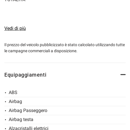
VERRA' DATA PRIORITA' AI CONTATTI CON NUMERO DI
TELEFONO!
Vedi di più
• Prezzo di vendita Marro automobili € 18.950,00+
Il prezzo del veicolo pubblicizzato è stato calcolato utilizzando tutte
le campagne commerciali a disposizione.
passaggio di proprietà + Garanzia Mapfre Valencia 12
Mesi
Equipaggiamenti
DISPLAY
CLIMA AUTOMATICO
ABS
SENSORI PARKEGGIO POSTERIORI
Airbag
5 POSTI
Airbag Passeggero
4X4
Airbag testa
SEDILI POSTERIORI SDOPPIATI
Alzacristalli elettrici