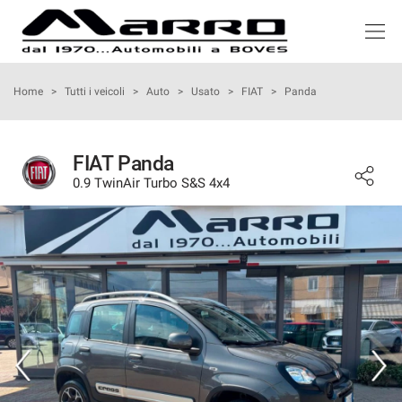
HOME
Home
>
Tutti i veicoli
>
Auto
>
Usato
>
FIAT
>
Panda
LISTA VEICOLI
FIAT Panda
0.9 TwinAir Turbo S&S 4x4
ACQUISTIAMO USATO
NOLEGGIO
ASSISTENZA
SERVIZI
RECENSIONI