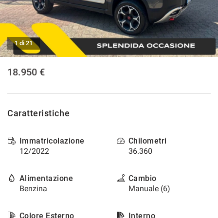
CONTATTI
1 di 21
NEWS
18.950 €
AREA COMMERCIANTI
Caratteristiche
Immatricolazione
Chilometri
12/2022
36.360
Alimentazione
Cambio
Benzina
Manuale (6)
Colore Esterno
Interno