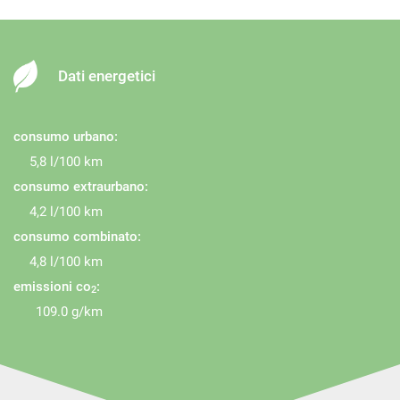
obiettivo è la vostra soddisfazione.
Fari LED
Filtro antiparticolato
Frenata d'emergenza assistita
Dati energetici
Freno di stazionamento elettrico
Hill holder
consumo urbano:
Immobilizzatore elettronico
5,8 l/100 km
Interni in pelle
consumo extraurbano:
4,2 l/100 km
Isofix
consumo combinato:
Kit antipanne
4,8 l/100 km
Limitatore di velocità
emissioni co
:
2
Luci diurne
109.0 g/km
Luci diurne LED
Marmitta catalitica
Monitoraggio pressione pneumatici