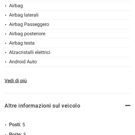
Airbag
Airbag laterali
ALCUNI ACCESSORI PRESENTI SULLA VETTURA:
Airbag Passeggero
Assetto sportivo
Airbag posteriore
Sedili anteriori sportivi
Airbag testa
Clima bizona
Alzacristalli elettrici
Audi connect
Android Auto
Spoiler
Apple CarPlay
Apple car play pacchetto interno S-LINE
Vetri oscurati
Assistente abbaglianti
Vedi di più
Cerchi in lega da 18"
Autoradio
Keyless
Autoradio digitale
Altre informazioni sul veicolo
Navigatore
Bluetooth
Fari Matrix
Boardcomputer
Posti:
5
Bracciolo
Visita il nostro sito: www.marroautomobili.it
Porte:
5