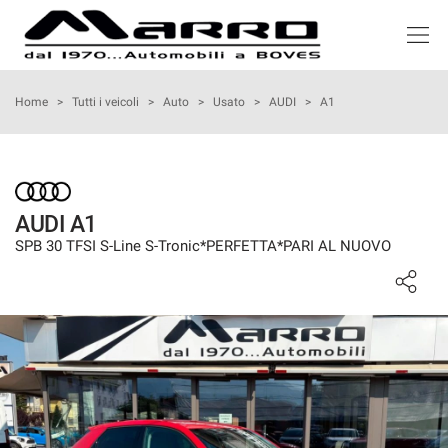
HOME
Home
>
Tutti i veicoli
>
Auto
>
Usato
>
AUDI
>
A1
LISTA VEICOLI
ACQUISTIAMO USATO
AUDI A1
SPB 30 TFSI S-Line S-Tronic*PERFETTA*PARI AL NUOVO
NOLEGGIO
ASSISTENZA
SERVIZI
RECENSIONI