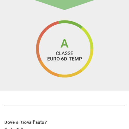
MP3
NAVIGATORE
Pacchetto sportivo
Park Distance Control
RADIO BEATS
A
Regolazione elettrica del sedile posteriore
CLASSE
Regolazione elettrica sedili
EURO 6D-TEMP
REGOLAZIONE VOLANTE IN ALTEZZA
Ribaltabile
Ricarica bidirezionale
Riconoscimento dei segnali stradali
Schermo multifunzione interamente digitale
Sedile posteriore sdoppiato
sedile regolabile in altezza
Dove si trova l'auto?
Sedili riscaldati