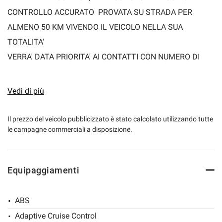
CONTROLLO ACCURATO PROVATA SU STRADA PER
ALMENO 50 KM VIVENDO IL VEICOLO NELLA SUA
TOTALITA'
VERRA' DATA PRIORITA' AI CONTATTI CON NUMERO DI
TELEFONO!!
Vedi di più
Prezzo di vendita Marro automobili € 27.500,00 +
Nazionalizzazione + Garanzia Mapfre Valencia 12 Mesi
Il prezzo del veicolo pubblicizzato è stato calcolato utilizzando tutte
le campagne commerciali a disposizione.
Marro Automobili propone finanziamenti agevolati basati
sull'esigenza del cliente con pacchetti assicurativi completi
Equipaggiamenti
di tutto cio' che rende tranquilla la vostra guida.
ABS
Possibilità di estendere la garanzia fino a 60 MESI (info in
Adaptive Cruise Control
concessionaria)