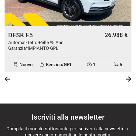
Spoiler
Start/Stop Automatico
Streaming musicale integrato
Telecamera per parcheggio assistito
DFSK F5
€
26.988 €
TELECAMERA POSTERIORE
Automat-Tetto-Pelle *5 Anni
Garanzia*IMPIANTO GPL
Touch screen
USB
Nuovo
Benzina/GPL
1
5
Vetri oscurati
Vetri oscurati
Vivavoce
Volante in pelle
Volante multifunzione
Iscriviti alla newsletter
Volante riscaldabile
Compila il modulo sottostante per iscriverti alla newsletter e
ricevere aggiornamenti sulle nostre novità.