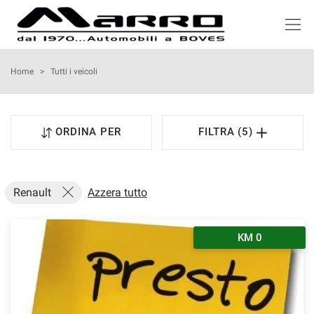
HOME
Home
>
Tutti i veicoli
LISTA VEICOLI
ORDINA PER
FILTRA (5)
ACQUISTIAMO USATO
NOLEGGIO
Renault
Azzera tutto
ASSISTENZA
KM 0
SERVIZI
RECENSIONI