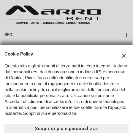
SEDI
Sede di Boves
AZIENDA
Cookie Policy
Contatti
Questo sito e gli strumenti di terze parti in esso integrati trattano
dati personali (es. dati di navigazione o indirizzi IP) e fanno uso
di Cookie, Pixel, Tags o altri identificatori necessari per il
funzionamento e per il raggiungimento delle finalità descritte
nella cookie policy, tra cui il miglioramento delle funzionalità del
TORNA IN CIMA
sito e la pubblicità personalizzata. Cliccando sul pulsante
Accetta Tutti dichiari di accettare l'utilizzo di queste tecnologie.
In alternativa puoi personalizzare le tue scelte tramite l'apposito
Copyright © 2026 Marro Automobili Srl - P.IVA 03096250042 -
Leggi
pulsante. Scopri di più e personalizza.
l'informativa sulla privacy
-
Cookie Policy
Sito creato da:
Scopri di più e personalizza