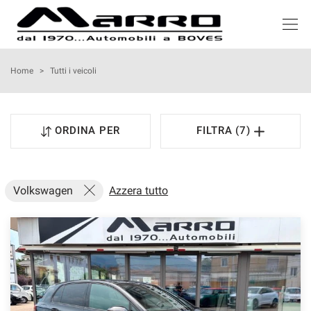
HOME
Home
>
Tutti i veicoli
LISTA VEICOLI
ORDINA PER
FILTRA (7)
ACQUISTIAMO USATO
NOLEGGIO
Volkswagen
Azzera tutto
ASSISTENZA
SERVIZI
RECENSIONI