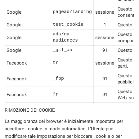
Questo coo
Google
pagead/landing
sessione
consente i
Google
test_cookie
1
Questo coo
ads/ga-
Questo coo
Google
sessione
audiences
comportame
Google
_gcl_au
91
Questo coo
Questo coo
Facebook
tr
sessione
parti.
Questo coo
Facebook
_fbp
91
pubblicità
Questo coo
Facebook
fr
91
Web, su si
RIMOZIONE DEI COOKIE
La maggioranza dei browser è inizialmente impostata per
accettare i cookie in modo automatico. L’Utente può
modificare tale impostazione per bloccare i cookie o per