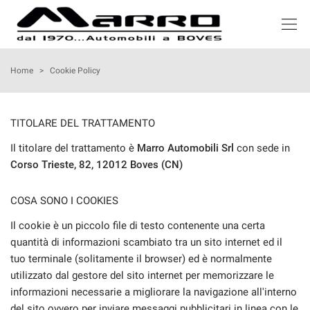
HOME
Home
>
Cookie Policy
LISTA VEICOLI
TITOLARE DEL TRATTAMENTO
ACQUISTIAMO USATO
Il titolare del trattamento è
Marro Automobili Srl
con sede in
Corso Trieste, 82, 12012 Boves (CN)
NOLEGGIO
COSA SONO I COOKIES
ASSISTENZA
Il cookie è un piccolo file di testo contenente una certa
quantità di informazioni scambiato tra un sito internet ed il
tuo terminale (solitamente il browser) ed è normalmente
SERVIZI
utilizzato dal gestore del sito internet per memorizzare le
informazioni necessarie a migliorare la navigazione all'interno
RECENSIONI
del sito ovvero per inviare messaggi pubblicitari in linea con le