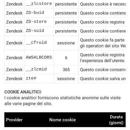
Zendesk
__zlcstore
persistente
Questo cookie è necessario
Zendesk
ZD-buid
persistente
Questo cookie contiene un 
Zendesk
ZD-store
persistente
Questo cookie registra se
Zendesk
ZD-suid
persistente
Questo cookie contiene un
Questo cookie fa parte dei
Zendesk
__cfruid
sessione
gli operatori del sito Web.
Questo cookie registra qua
Zendesk
AWSALBCORS
6
l'esperienza dell'utente.
Zendesk
__zlcmid
365
Questo cookie conserva lo 
Zendesk
zte#
sessione
Questo cookie salva un ID
COOKIE ANALITICI:
I cookie analitici forniscono statistiche anonime sulle visite
alle varie pagine del sito.
Durata
Provider
Nome cookie
(giorni)