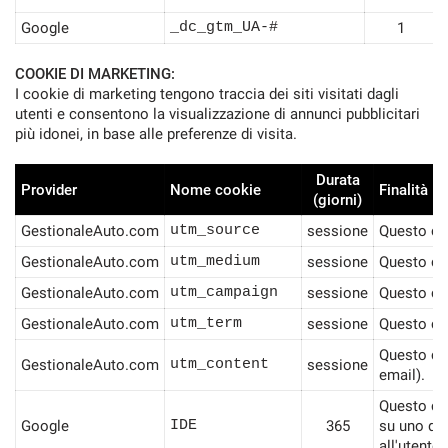
Google
_dc_gtm_UA-#
1
COOKIE DI MARKETING:
I cookie di marketing tengono traccia dei siti visitati dagli
utenti e consentono la visualizzazione di annunci pubblicitari
più idonei, in base alle preferenze di visita.
Durata
Provider
Nome cookie
Finalità
(giorni)
GestionaleAuto.com
utm_source
sessione
Questo coo
GestionaleAuto.com
utm_medium
sessione
Questo coo
GestionaleAuto.com
utm_campaign
sessione
Questo co
GestionaleAuto.com
utm_term
sessione
Questo coo
Questo coo
GestionaleAuto.com
utm_content
sessione
email).
Questo coo
Google
IDE
365
su uno deg
all'utente.