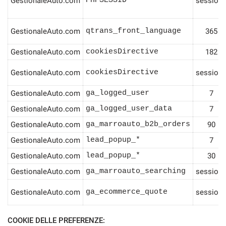
GestionaleAuto.com
PHPSESSID
session
GestionaleAuto.com
qtrans_front_language
365
GestionaleAuto.com
cookiesDirective
182
GestionaleAuto.com
cookiesDirective
session
GestionaleAuto.com
ga_logged_user
7
GestionaleAuto.com
ga_logged_user_data
7
GestionaleAuto.com
ga_marroauto_b2b_orders
90
GestionaleAuto.com
lead_popup_*
7
GestionaleAuto.com
lead_popup_*
30
GestionaleAuto.com
ga_marroauto_searching
session
GestionaleAuto.com
ga_ecommerce_quote
session
COOKIE DELLE PREFERENZE: