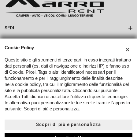
SEDI
Sede di Boves
AZIENDA
Cookie Policy
Contatti
Questo sito e gli strumenti di terze parti in esso integrati trattano
dati personali (es. dati di navigazione o indirizzi IP) e fanno uso
di Cookie, Pixel, Tags o altri identificatori necessari per il
funzionamento e per il raggiungimento delle finalità descritte
nella cookie policy, tra cui il miglioramento delle funzionalità del
TORNA IN CIMA
sito e la pubblicità personalizzata. Cliccando sul pulsante
Accetta Tutti dichiari di accettare l'utilizzo di queste tecnologie.
In alternativa puoi personalizzare le tue scelte tramite l'apposito
Copyright © 2026 Marro Automobili Srl - P.IVA 03096250042 -
Leggi
pulsante. Scopri di più e personalizza.
l'informativa sulla privacy
-
Cookie Policy
Sito creato da:
Scopri di più e personalizza