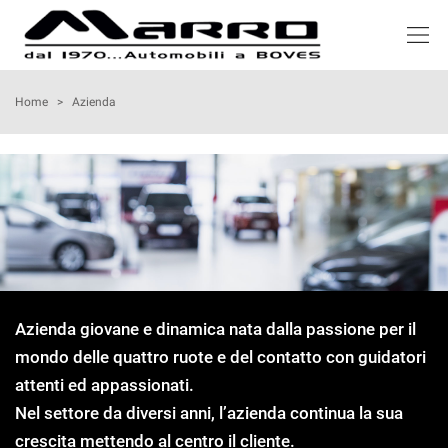
HOME
Home
>
Azienda
LISTA VEICOLI
ACQUISTIAMO USATO
NOLEGGIO
ASSISTENZA
Azienda giovane e dinamica nata dalla passione per il
mondo delle quattro ruote e del contatto con guidatori
SERVIZI
attenti ed appassionati.
Nel settore da diversi anni, l’azienda continua la sua
RECENSIONI
crescita mettendo al centro il cliente.