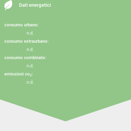
Dati energetici
consumo urbano:
n.d.
consumo extraurbano:
n.d.
consumo combinato:
n.d.
emissioni co
:
2
n.d.