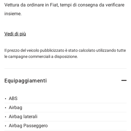
Vettura da ordinare in Fiat, tempi di consegna da verificare
insieme.
Prezzo vettura nuova configurata in Fiat € 15.950,00 + IPT
Vedi di più
+ Eventuale colore a pagamento
Il prezzo del veicolo pubblicizzato è stato calcolato utilizzando tutte
le campagne commerciali a disposizione.
• Prezzo di vendita promozionato Marro automobili €
12.950,00+ IPT + Eventuale colore a pagamento(colore
base giallo positano)
Equipaggiamenti
Accessori presenti sulla vettura:
ABS
Servosterzo
Airbag
Vetri elettrici
Airbag laterali
Chiusura centralizzate
Airbag Passeggero
Mantenimento di corsia