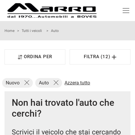
HOME
Home
>
Tutti i veicoli
>
Auto
LISTA VEICOLI
ORDINA PER
FILTRA (12)
ACQUISTIAMO USATO
NOLEGGIO
Nuovo
Auto
Azzera tutto
ASSISTENZA
Non hai trovato l'auto che
cerchi?
SERVIZI
RECENSIONI
Scrivici il veicolo che stai cercando