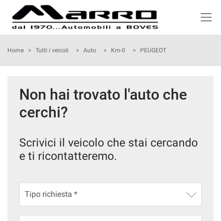
HOME
Home
>
Tutti i veicoli
>
Auto
>
Km-0
>
PEUGEOT
LISTA VEICOLI
Non hai trovato l'auto che
ACQUISTIAMO USATO
cerchi?
NOLEGGIO
Scrivici il veicolo che stai cercando
e ti ricontatteremo.
ASSISTENZA
SERVIZI
RECENSIONI