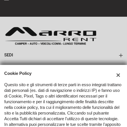
SEDI
Sede di Boves
AZIENDA
Cookie Policy
Contatti
Questo sito e gli strumenti di terze parti in esso integrati trattano
dati personali (es. dati di navigazione o indirizzi IP) e fanno uso
di Cookie, Pixel, Tags o altri identificatori necessari per il
funzionamento e per il raggiungimento delle finalità descritte
nella cookie policy, tra cui il miglioramento delle funzionalità del
TORNA IN CIMA
sito e la pubblicità personalizzata. Cliccando sul pulsante
Accetta Tutti dichiari di accettare l'utilizzo di queste tecnologie.
In alternativa puoi personalizzare le tue scelte tramite l'apposito
Copyright © 2026 Marro Automobili Srl - P.IVA 03096250042 -
Leggi