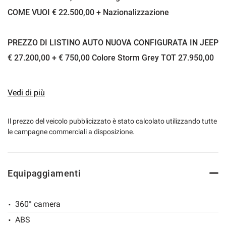
COME VUOI € 22.500,00 + Nazionalizzazione
PREZZO DI LISTINO AUTO NUOVA CONFIGURATA IN JEEP
€ 27.200,00 + € 750,00 Colore Storm Grey TOT 27.950,00
BEN 5.450,00 € DI RISPARMIO SE ACQUISTI KM0
Vedi di più
Alcuni degli accessori compresi nel prezzo:
-Retrocamera anche a drone
Il prezzo del veicolo pubblicizzato è stato calcolato utilizzando tutte
le campagne commerciali a disposizione.
-Fari full LED riflettenti anteriori
-Specchietti laterali regolabili elettricamente
-Blind Spot Monitoring
Equipaggiamenti
-Sensori di parcheggio posteriori
clima automatico
360° camera
adaptive cruise controll
ABS
piano carico regolabile in altezza