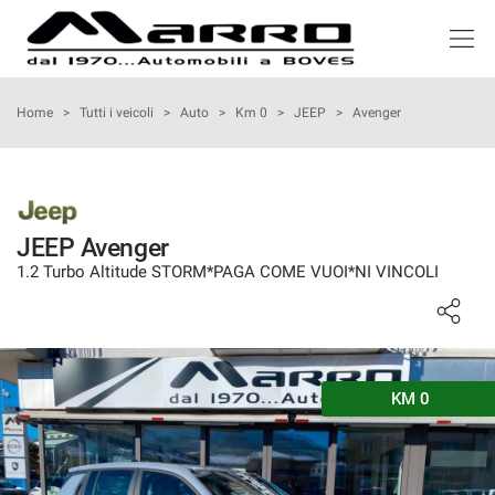
HOME
Home
>
Tutti i veicoli
>
Auto
>
Km 0
>
JEEP
>
Avenger
LISTA VEICOLI
ACQUISTIAMO USATO
JEEP Avenger
1.2 Turbo Altitude STORM*PAGA COME VUOI*NI VINCOLI
NOLEGGIO
ASSISTENZA
KM 0
SERVIZI
RECENSIONI