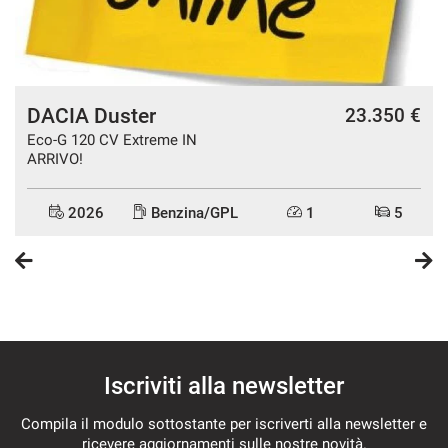
DACIA Duster
€
23.350 €
Eco-G 120 CV Extreme IN
ARRIVO!
2026
Benzina/GPL
1
5
Iscriviti alla newsletter
Compila il modulo sottostante per iscriverti alla newsletter e
ricevere aggiornamenti sulle nostre novità.